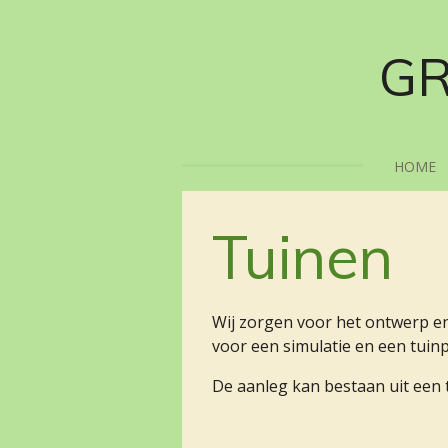
Ga
direct
GR
naar
de
hoofdinhoud
HOME
Tuinen
Wij zorgen voor het ontwerp e
voor een simulatie en een tuinpl
De aanleg kan bestaan uit een 