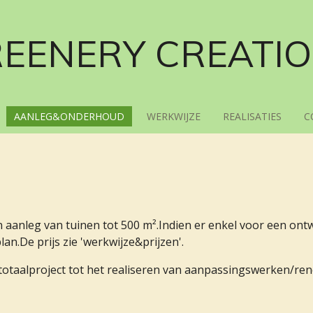
EENERY CREATI
AANLEG&ONDERHOUD
WERKWIJZE
REALISATIES
C
n aanleg van tuinen tot 500 m².Indien er enkel voor een o
an.De prijs zie 'werkwijze&prijzen'.
totaalproject tot het realiseren van aanpassingswerken/ren