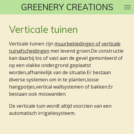
GREENERY CREATIONS
Ga
direct
naar
Verticale tuinen
de
hoofdinhoud
Verticale tuinen zijn
muurbekledingen of verticale
tuinafscheidingen
met levend groen.De constructie
kan daarbij los of vast aan de gevel gemonteerd of
op een vlakke ondergrond geplaatst
worden,afhankelijk van de situatie.Er bestaan
diverse systemen om in te planten,losse
hangpotjes,vertical wallsystemen of bakken.Er
bestaan ook moswanden.
De verticale tuin wordt altijd voorzien van een
automatisch irrigatiesysteem.