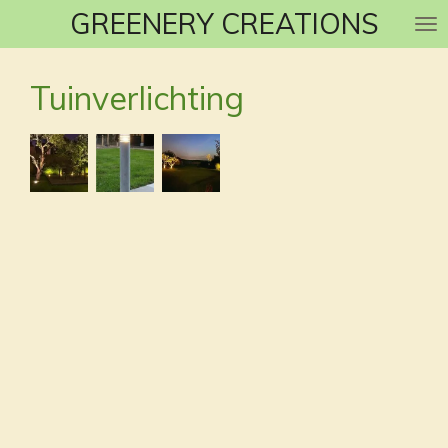
GREENERY CREATIONS
Ga
direct
naar
Tuinverlichting
de
hoofdinhoud